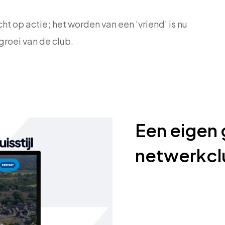
cht op actie; het worden van een ‘vriend’ is nu
groei van de club.
Een eigen 
netwerkcl