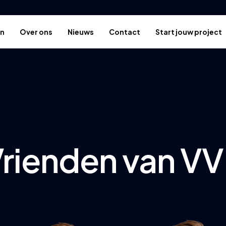
en
Over ons
Nieuws
Contact
Start jouw project
rienden van V